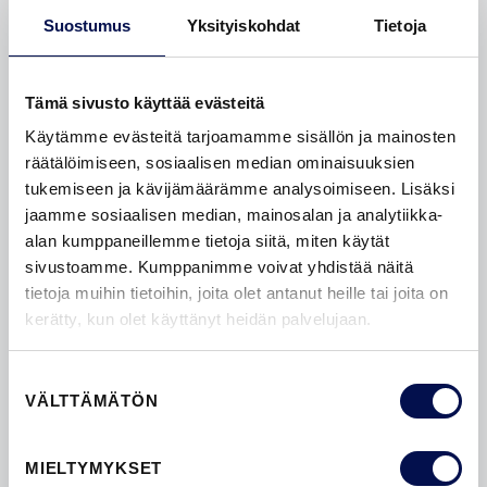
Suostumus
Yksityiskohdat
Tietoja
Tämä sivusto käyttää evästeitä
Käytämme evästeitä tarjoamamme sisällön ja mainosten
räätälöimiseen, sosiaalisen median ominaisuuksien
tukemiseen ja kävijämäärämme analysoimiseen. Lisäksi
jaamme sosiaalisen median, mainosalan ja analytiikka-
INSPIRAATIO
alan kumppaneillemme tietoja siitä, miten käytät
sivustoamme. Kumppanimme voivat yhdistää näitä
Inspiroidu
upeista ovimalleista. Tutustu laajaan
tietoja muihin tietoihin, joita olet antanut heille tai joita on
valikoimaamme ja löydä kotiisi täydellinen ovi. Lisää
kerätty, kun olet käyttänyt heidän palvelujaan.
uusia ideoita
blogeissamme
ja
galleriassamme
.
Suostumuksen
VÄLTTÄMÄTÖN
valinta
MIELTYMYKSET