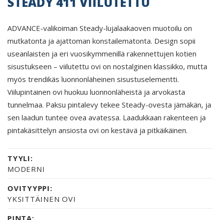
STEADY 411 VIILUTETTU
ADVANCE-valikoiman Steady-lujalaakaoven muotoilu on
mutkatonta ja ajattoman konstailematonta. Design sopii
useanlaisten ja eri vuosikymmenillä rakennettujen kotien
sisustukseen – viilutettu ovi on nostalginen klassikko, mutta
myös trendikäs luonnonläheinen sisustuselementti.
Viilupintainen ovi huokuu luonnonläheistä ja arvokasta
tunnelmaa. Paksu pintalevy tekee Steady-ovesta jämäkän, ja
sen laadun tuntee ovea avatessa. Laadukkaan rakenteen ja
pintakäsittelyn ansiosta ovi on kestävä ja pitkäikäinen.
TYYLI:
MODERNI
OVITYYPPI:
YKSITTÄINEN OVI
PINTA: