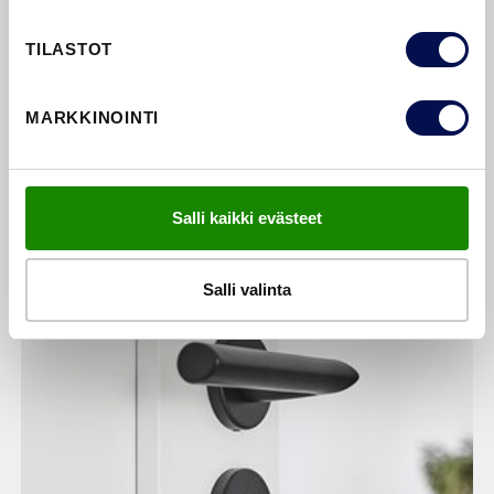
LISÄVARUSTEET
TILASTOT
Muista tilata tarvittaessa myös karmi, kynnys ja
painike. Saatavissa myös wc-vääntönuppi ja
MARKKINOINTI
peitekilpi.
Salli kaikki evästeet
Salli valinta