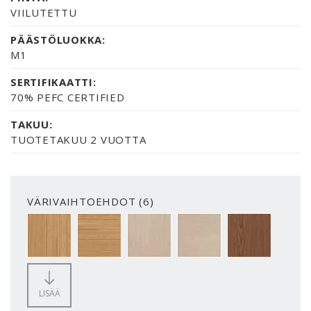
VIILUTETTU
PÄÄSTÖLUOKKA:
M1
SERTIFIKAATTI:
70% PEFC CERTIFIED
TAKUU:
TUOTETAKUU 2 VUOTTA
VÄRIVAIHTOEHDOT (6)
OAK
OAK_HOR
BIRCH_VER
BIRCH_HOR
WALNUT_VER
LISÄÄ