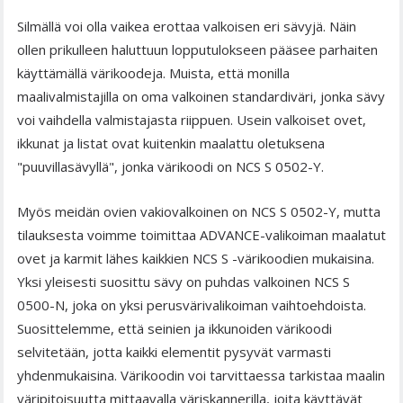
Silmällä voi olla vaikea erottaa valkoisen eri sävyjä. Näin
ollen prikulleen haluttuun lopputulokseen pääsee parhaiten
käyttämällä värikoodeja. Muista, että monilla
maalivalmistajilla on oma valkoinen standardiväri, jonka sävy
voi vaihdella valmistajasta riippuen. Usein valkoiset ovet,
ikkunat ja listat ovat kuitenkin maalattu oletuksena
"puuvillasävyllä", jonka värikoodi on NCS S 0502-Y.
Myös meidän ovien vakiovalkoinen on NCS S 0502-Y, mutta
tilauksesta voimme toimittaa ADVANCE-valikoiman maalatut
ovet ja karmit lähes kaikkien NCS S -värikoodien mukaisina.
Yksi yleisesti suosittu sävy on puhdas valkoinen NCS S
0500-N, joka on yksi perusvärivalikoiman vaihtoehdoista.
Suosittelemme, että seinien ja ikkunoiden värikoodi
selvitetään, jotta kaikki elementit pysyvät varmasti
yhdenmukaisina. Värikoodin voi tarvittaessa tarkistaa maalin
väripitoisuutta mittaavalla väriskannerilla, joita käyttävät