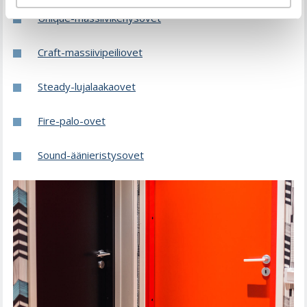
Unique-massiivikehysovet
Craft-massiivipeiliovet
Steady-lujalaakaovet
Fire-palo-ovet
Sound-äänieristysovet