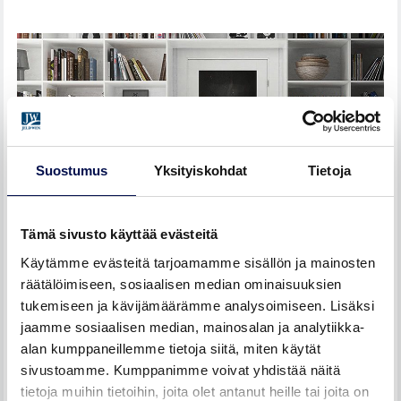
Suostumus
Yksityiskohdat
Tietoja
Tämä sivusto käyttää evästeitä
Käytämme evästeitä tarjoamamme sisällön ja mainosten
räätälöimiseen, sosiaalisen median ominaisuuksien
tukemiseen ja kävijämäärämme analysoimiseen. Lisäksi
Unique-massiivikehysovi 501B (NCS-S-0500-N)
jaamme sosiaalisen median, mainosalan ja analytiikka-
alan kumppaneillemme tietoja siitä, miten käytät
sivustoamme. Kumppanimme voivat yhdistää näitä
OSTO-OPAS, HINTA JA TOIMITUSAIKA
tietoja muihin tietoihin, joita olet antanut heille tai joita on