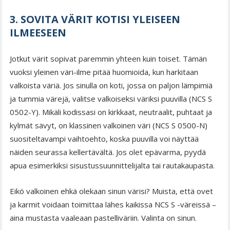
3. SOVITA VÄRIT KOTISI YLEISEEN
ILMEESEEN
Jotkut värit sopivat paremmin yhteen kuin toiset. Tämän
vuoksi yleinen väri-ilme pitää huomioida, kun harkitaan
valkoista väriä. Jos sinulla on koti, jossa on paljon lämpimiä
ja tummia värejä, valitse valkoiseksi väriksi puuvilla (NCS S
0502-Y). Mikäli kodissasi on kirkkaat, neutraalit, puhtaat ja
kylmät sävyt, on klassinen valkoinen väri (NCS S 0500-N)
suositeltavampi vaihtoehto, koska puuvilla voi näyttää
näiden seurassa kellertävältä. Jos olet epävarma, pyydä
apua esimerkiksi sisustussuunnittelijalta tai rautakaupasta.
Eikö valkoinen ehkä olekaan sinun värisi? Muista, että ovet
ja karmit voidaan toimittaa lähes kaikissa NCS S -väreissä –
aina mustasta vaaleaan pastelliväriin. Valinta on sinun.