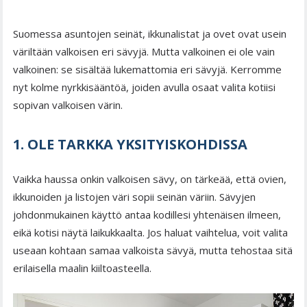
Suomessa asuntojen seinät, ikkunalistat ja ovet ovat usein
väriltään valkoisen eri sävyjä. Mutta valkoinen ei ole vain
valkoinen: se sisältää lukemattomia eri sävyjä. Kerromme
nyt kolme nyrkkisääntöä, joiden avulla osaat valita kotiisi
sopivan valkoisen värin.
1. OLE TARKKA YKSITYISKOHDISSA
Vaikka haussa onkin valkoisen sävy, on tärkeää, että ovien,
ikkunoiden ja listojen väri sopii seinän väriin. Sävyjen
johdonmukainen käyttö antaa kodillesi yhtenäisen ilmeen,
eikä kotisi näytä laikukkaalta. Jos haluat vaihtelua, voit valita
useaan kohtaan samaa valkoista sävyä, mutta tehostaa sitä
erilaisella maalin kiiltoasteella.