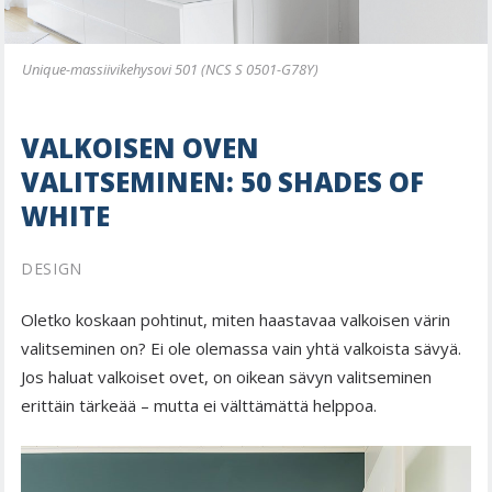
Unique-massiivikehysovi 501 (NCS S 0501-G78Y)
VALKOISEN OVEN
VALITSEMINEN: 50 SHADES OF
WHITE
DESIGN
Oletko koskaan pohtinut, miten haastavaa valkoisen värin
valitseminen on? Ei ole olemassa vain yhtä valkoista sävyä.
Jos haluat valkoiset ovet, on oikean sävyn valitseminen
erittäin tärkeää – mutta ei välttämättä helppoa.